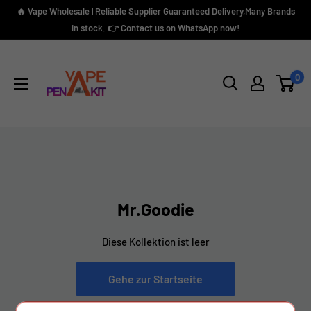
Direkt
🔥 Vape Wholesale | Reliable Supplier Guaranteed Delivery,Many Brands
zum
in stock. 👉 Contact us on WhatsApp now!
Inhalt
Vape
Pen
0
Kit
Mr.Goodie
Diese Kollektion ist leer
Gehe zur Startseite