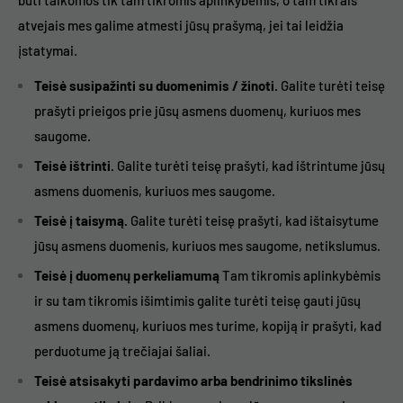
būti taikomos tik tam tikromis aplinkybėmis, o tam tikrais
atvejais mes galime atmesti jūsų prašymą, jei tai leidžia
įstatymai.
Teisė susipažinti su duomenimis / žinoti.
Galite turėti teisę
prašyti prieigos prie jūsų asmens duomenų, kuriuos mes
saugome.
Teisė ištrinti.
Galite turėti teisę prašyti, kad ištrintume jūsų
asmens duomenis, kuriuos mes saugome.
Teisė į taisymą.
Galite turėti teisę prašyti, kad ištaisytume
jūsų asmens duomenis, kuriuos mes saugome, netikslumus.
Teisė į duomenų perkeliamumą
Tam tikromis aplinkybėmis
ir su tam tikromis išimtimis galite turėti teisę gauti jūsų
asmens duomenų, kuriuos mes turime, kopiją ir prašyti, kad
perduotume ją trečiajai šaliai.
Teisė atsisakyti pardavimo arba bendrinimo tikslinės