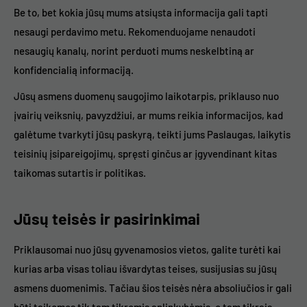
Be to, bet kokia jūsų mums atsiųsta informacija gali tapti
nesaugi perdavimo metu. Rekomenduojame nenaudoti
nesaugių kanalų, norint perduoti mums neskelbtiną ar
konfidencialią informaciją.
Jūsų asmens duomenų saugojimo laikotarpis, priklauso nuo
įvairių veiksnių, pavyzdžiui, ar mums reikia informacijos, kad
galėtume tvarkyti jūsų paskyrą, teikti jums Paslaugas, laikytis
teisinių įsipareigojimų, spręsti ginčus ar įgyvendinant kitas
taikomas sutartis ir politikas.
Jūsų teisės ir pasirinkimai
Priklausomai nuo jūsų gyvenamosios vietos, galite turėti kai
kurias arba visas toliau išvardytas teises, susijusias su jūsų
asmens duomenimis. Tačiau šios teisės nėra absoliučios ir gali