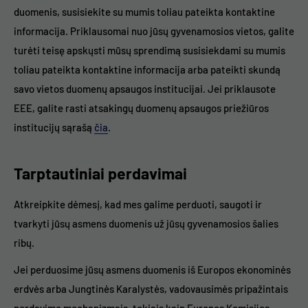
duomenis, susisiekite su mumis toliau pateikta kontaktine
informacija. Priklausomai nuo jūsų gyvenamosios vietos, galite
turėti teisę apskųsti mūsų sprendimą susisiekdami su mumis
toliau pateikta kontaktine informacija arba pateikti skundą
savo vietos duomenų apsaugos institucijai. Jei priklausote
EEE, galite rasti atsakingų duomenų apsaugos priežiūros
institucijų sąrašą
čia
.
Tarptautiniai perdavimai
Atkreipkite dėmesį, kad mes galime perduoti, saugoti ir
tvarkyti jūsų asmens duomenis už jūsų gyvenamosios šalies
ribų.
Jei perduosime jūsų asmens duomenis iš Europos ekonominės
erdvės arba Jungtinės Karalystės, vadovausimės pripažintais
perdavimo mechanizmais, tokiais kaip Europos Komisijos