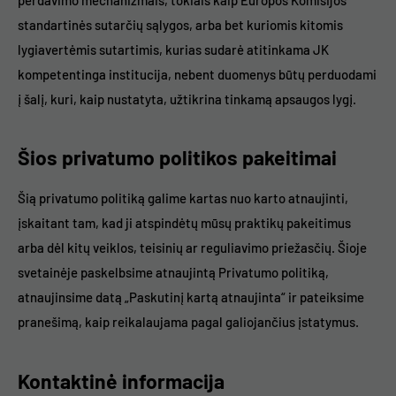
standartinės sutarčių sąlygos, arba bet kuriomis kitomis
lygiavertėmis sutartimis, kurias sudarė atitinkama JK
kompetentinga institucija, nebent duomenys būtų perduodami
į šalį, kuri, kaip nustatyta, užtikrina tinkamą apsaugos lygį.
Šios privatumo politikos pakeitimai
Šią privatumo politiką galime kartas nuo karto atnaujinti,
įskaitant tam, kad ji atspindėtų mūsų praktikų pakeitimus
arba dėl kitų veiklos, teisinių ar reguliavimo priežasčių. Šioje
svetainėje paskelbsime atnaujintą Privatumo politiką,
atnaujinsime datą „Paskutinį kartą atnaujinta“ ir pateiksime
pranešimą, kaip reikalaujama pagal galiojančius įstatymus.
Kontaktinė informacija