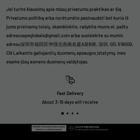
Jei turite klausimų apie mūsų privatumo praktikas ar šią
Privatumo politiką arba norėtumėte pasinaudoti bet kuria iš
jums prieinamų teisių, skambinkite, rašykite mums el. paštu
adresuvapeglobals@gmail.com arba susisiekite su mumis
adresu深圳市福田区华强北燕南名庭A座B座, 深圳, GD, 518000,
CN Laikantis galiojančių duomenų apsaugos įstatymų, mes
esame jūsų asmens duomenų valdytojas.
Fast Delivery
About 3-16 days will receive