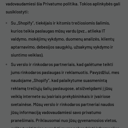
vadovaudamiesi šia Privatumo politika. Tokios aplinkybės gali
susiklostyti:
Su „Shopify“, tiekėjais ir kitomis trečiosiomis šalimis,
kurios teikia paslaugas mūsų vardu (pvz., atlieka IT
valdymo, mokėjimų vykdymo, duomenų analizės, klientų
aptarnavimo, debesijos saugyklų, užsakymų vykdymo ir
siuntimo veiklas).
Su verslo ir rinkodaros partneriais, kad galėtume teikti
jums rinkodaros paslaugas ir reklamuotis. Pavyzdžiui, mes
naudojame „Shopify“, kad palaikytume suasmenintą
reklamą trečiųjų šalių paslaugose, atsižvelgdami į jūsų
veiklą internete su įvairiais prekybininkais ir įvairiose
svetainėse. Mūsų verslo ir rinkodaros partneriai naudos
jūsų informaciją vadovaudamiesi savo privatumo
pranešimais. Priklausomai nuo jūsų gyvenamosios vietos,