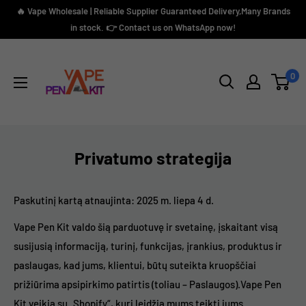
Skip
🔥 Vape Wholesale | Reliable Supplier Guaranteed Delivery,Many Brands
to
in stock. 👉 Contact us on WhatsApp now!
content
Vape
Pen
0
Kit
Privatumo strategija
Paskutinį kartą atnaujinta: 2025 m. liepa 4 d.
Vape Pen Kit valdo šią parduotuvę ir svetainę, įskaitant visą
susijusią informaciją, turinį, funkcijas, įrankius, produktus ir
paslaugas, kad jums, klientui, būtų suteikta kruopščiai
prižiūrima apsipirkimo patirtis (toliau – Paslaugos).Vape Pen
Kit veikia su „Shopify“, kuri leidžia mums teikti jums