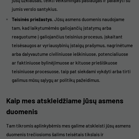
jūsų užklausas, teikti veiksmingas paslaugas ir palaikyti su
jumis verslo santykius.
Teisinės priežastys.
Jūsų asmens duomenis naudojame
tam, kad laikytumėmės galiojančių įstatymų arba
reaguotume į galiojančius teisinius procesus, įskaitant
teisėsaugos ar vyriausybinių įstaigų prašymus, nagrinėtume
arba dalyvautume civiliniuose ieškiniuose, potencialiuose
ar faktiniuose bylinėjimuose ar kituose priešiškuose
teisiniuose procesuose, taip pat siekdami vykdyti arba tirti
galimus mūsų sąlygų ar politikų pažeidimus.
Kaip mes atskleidžiame jūsų asmens
duomenis
Tam tikromis aplinkybėmis mes galime atskleisti jūsų asmens
duomenis trečiosioms šalims teisėtais tikslais ir