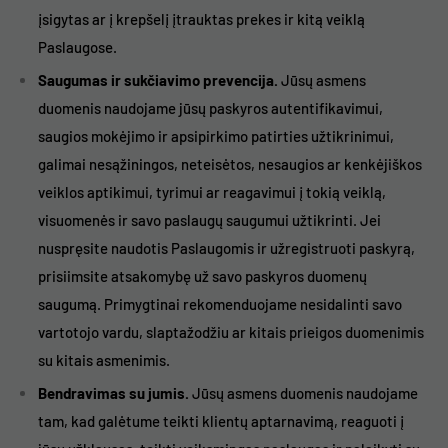
įsigytas ar į krepšelį įtrauktas prekes ir kitą veiklą
Paslaugose.
Saugumas ir sukčiavimo prevencija.
Jūsų asmens
duomenis naudojame jūsų paskyros autentifikavimui,
saugios mokėjimo ir apsipirkimo patirties užtikrinimui,
galimai nesąžiningos, neteisėtos, nesaugios ar kenkėjiškos
veiklos aptikimui, tyrimui ar reagavimui į tokią veiklą,
visuomenės ir savo paslaugų saugumui užtikrinti. Jei
nuspręsite naudotis Paslaugomis ir užregistruoti paskyrą,
prisiimsite atsakomybę už savo paskyros duomenų
saugumą. Primygtinai rekomenduojame nesidalinti savo
vartotojo vardu, slaptažodžiu ar kitais prieigos duomenimis
su kitais asmenimis.
Bendravimas su jumis.
Jūsų asmens duomenis naudojame
tam, kad galėtume teikti klientų aptarnavimą, reaguoti į