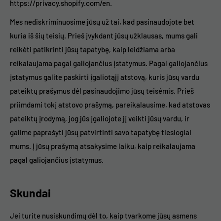
https://privacy.shopify.com/en.
Mes nediskriminuosime jūsų už tai, kad pasinaudojote bet
kuria iš šių teisių. Prieš įvykdant jūsų užklausas, mums gali
reikėti patikrinti jūsų tapatybę, kaip leidžiama arba
reikalaujama pagal galiojančius įstatymus. Pagal galiojančius
įstatymus galite paskirti įgaliotąjį atstovą, kuris jūsų vardu
pateiktų prašymus dėl pasinaudojimo jūsų teisėmis. Prieš
priimdami tokį atstovo prašymą, pareikalausime, kad atstovas
pateiktų įrodymą, jog jūs įgaliojote jį veikti jūsų vardu, ir
galime paprašyti jūsų patvirtinti savo tapatybę tiesiogiai
mums. Į jūsų prašymą atsakysime laiku, kaip reikalaujama
pagal galiojančius įstatymus.
Skundai
Jei turite nusiskundimų dėl to, kaip tvarkome jūsų asmens