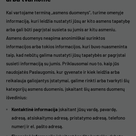
Kai vartojame terminą „asmens duomenys“, turime omenyje
informaciją, kuri leidžia nustatyti jūsų ar kito asmens tapatybę
arba gali būti pagrįstai susieta su jumis ar kitu asmeniu.
Asmens duomenys neapima anonimiškai surinktos
informacijos arba tokios informacijos, kuri buvo nuasmeninta
taip, kad nebūtų galima nustatyti jūsų tapatybės ar pagrįstai
susieti informaciją su jumis. Priklausomai nuo to, kaip jūs
naudojatės Paslaugomis, kur gyvenate ir kiek leidžia arba
reikalauja galiojantys įstatymai, galime rinkti arba tvarkyti šių
kategorijų asmens duomenis, įskaitant šių asmens duomenų
išvedinius:
Kontaktinė informacija
įskaitant jūsų vardą, pavardę,
adresą, atsiskaitymo adresą, pristatymo adresą, telefono
numerį ir el. pašto adresą.