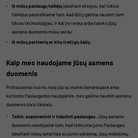
Iš mūsų paslaugų teikėjų
įskaitant atvejus, kai tokius
tiekėjus pasitelkiame tam, kad būtų galima naudoti tam
tikras technologijas, ir kai jie renka arba tvarko jūsų
asmens duomenis mūsų vardu;
Iš mūsų partnerių ar kitų trečiųjų šalių.
Kaip mes naudojame jūsų asmens
duomenis
Priklausomai nuo to, kaip jūs su mumis bendraujate arba
kuriomis Paslaugomis naudojatės, mes galime naudoti asmens
duomenis šiais tikslais:
Teikti, suasmeninti ir tobulinti paslaugas.
Jūsų asmens
duomenis naudojame tam, kad teiktume jums Paslaugas,
įskaitant mūsų sutarties su jumis vykdymą, jūsų mokėjimų,