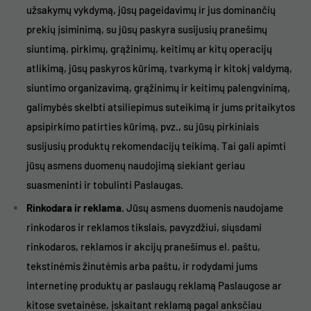
užsakymų vykdymą, jūsų pageidavimų ir jus dominančių
prekių įsiminimą, su jūsų paskyra susijusių pranešimų
siuntimą, pirkimų, grąžinimų, keitimų ar kitų operacijų
atlikimą, jūsų paskyros kūrimą, tvarkymą ir kitokį valdymą,
siuntimo organizavimą, grąžinimų ir keitimų palengvinimą,
galimybės skelbti atsiliepimus suteikimą ir jums pritaikytos
apsipirkimo patirties kūrimą, pvz., su jūsų pirkiniais
susijusių produktų rekomendacijų teikimą. Tai gali apimti
jūsų asmens duomenų naudojimą siekiant geriau
suasmeninti ir tobulinti Paslaugas.
Rinkodara ir reklama.
Jūsų asmens duomenis naudojame
rinkodaros ir reklamos tikslais, pavyzdžiui, siųsdami
rinkodaros, reklamos ir akcijų pranešimus el. paštu,
tekstinėmis žinutėmis arba paštu, ir rodydami jums
internetinę produktų ar paslaugų reklamą Paslaugose ar
kitose svetainėse, įskaitant reklamą pagal anksčiau