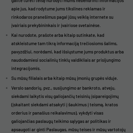
galite turėti teisę nurodyti mums nebendrinti informacijos
apie jus, kad rodytume jums tikslines reklamas ir
rinkodaros pranešimus pagal jūsų veiklą internete su
įvairiais prekybininkais ir įvairiose svetainėse.
Kai nurodote, prašote arba kitaip sutinkate, kad
atskleistume tam tikrą informaciją trečiosioms šalims,
pavyzdžiui, norėdami, kad išsiųstume jums produktus arba
naudodamiesi socialinių tinklų valdikliais ar prisijungimo
integracijomis.
Su mūsų filialais arba kitaip mūsų įmonių grupės viduje.
Verslo sandorių, pvz., susijungimo ar bankroto, atveju,
siekdami laikytis visų galiojančių teisinių įsipareigojimų
(įskaitant siekdami atsakyti į šaukimus į teismą, kratos
orderius ir panašius reikalavimus), vykdyti visas
galiojančias paslaugų teikimo sąlygas ar politikas ir
apsaugoti ar ginti Paslaugas, mūsų teises ir mūsų vartotojų