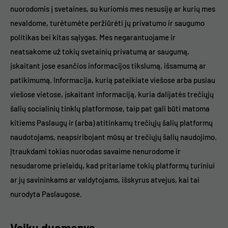
nuorodomis į svetaines, su kuriomis mes nesusiję ar kurių mes
nevaldome, turėtumėte peržiūrėti jų privatumo ir saugumo
politikas bei kitas sąlygas. Mes negarantuojame ir
neatsakome už tokių svetainių privatumą ar saugumą,
įskaitant jose esančios informacijos tikslumą, išsamumą ar
patikimumą. Informacija, kurią pateikiate viešose arba pusiau
viešose vietose, įskaitant informaciją, kuria dalijatės trečiųjų
šalių socialinių tinklų platformose, taip pat gali būti matoma
kitiems Paslaugų ir (arba) atitinkamų trečiųjų šalių platformų
naudotojams, neapsiribojant mūsų ar trečiųjų šalių naudojimo.
Įtraukdami tokias nuorodas savaime nenurodome ir
nesudarome prielaidų, kad pritariame tokių platformų turiniui
ar jų savininkams ar valdytojams, išskyrus atvejus, kai tai
nurodyta Paslaugose.
Vaikų duomenys