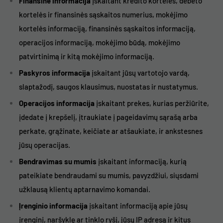
Finansinė informacija
įskaitant kredito kortelės, debeto
kortelės ir finansinės sąskaitos numerius, mokėjimo
kortelės informaciją, finansinės sąskaitos informaciją,
operacijos informaciją, mokėjimo būdą, mokėjimo
patvirtinimą ir kitą mokėjimo informaciją.
Paskyros informacija
įskaitant jūsų vartotojo vardą,
slaptažodį, saugos klausimus, nuostatas ir nustatymus.
Operacijos informacija
įskaitant prekes, kurias peržiūrite,
įdedate į krepšelį, įtraukiate į pageidavimų sąrašą arba
perkate, grąžinate, keičiate ar atšaukiate, ir ankstesnes
jūsų operacijas.
Bendravimas su mumis
įskaitant informaciją, kurią
pateikiate bendraudami su mumis, pavyzdžiui, siųsdami
užklausą klientų aptarnavimo komandai.
Įrenginio informacija
įskaitant informaciją apie jūsų
įrenginį, naršyklę ar tinklo ryšį, jūsų IP adresą ir kitus