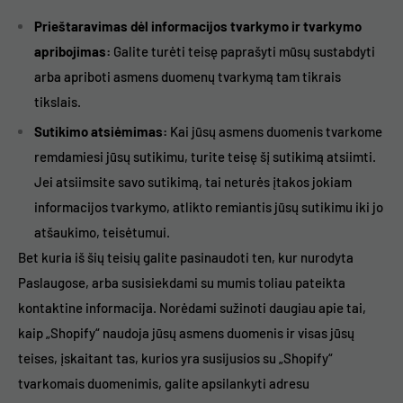
Prieštaravimas dėl informacijos tvarkymo ir tvarkymo
apribojimas:
Galite turėti teisę paprašyti mūsų sustabdyti
arba apriboti asmens duomenų tvarkymą tam tikrais
tikslais.
Sutikimo atsiėmimas:
Kai jūsų asmens duomenis tvarkome
remdamiesi jūsų sutikimu, turite teisę šį sutikimą atsiimti.
Jei atsiimsite savo sutikimą, tai neturės įtakos jokiam
informacijos tvarkymo, atlikto remiantis jūsų sutikimu iki jo
atšaukimo, teisėtumui.
Bet kuria iš šių teisių galite pasinaudoti ten, kur nurodyta
Paslaugose, arba susisiekdami su mumis toliau pateikta
kontaktine informacija. Norėdami sužinoti daugiau apie tai,
kaip „Shopify“ naudoja jūsų asmens duomenis ir visas jūsų
teises, įskaitant tas, kurios yra susijusios su „Shopify“
tvarkomais duomenimis, galite apsilankyti adresu