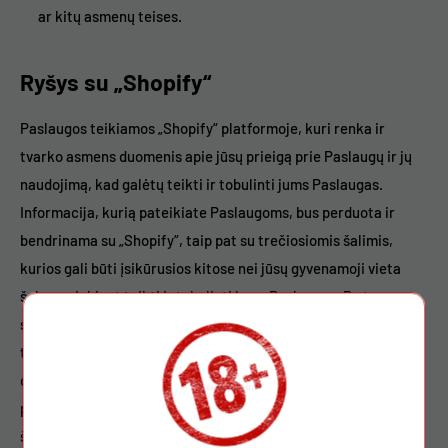
ar kitų asmenų teises.
Ryšys su „Shopify“
Paslaugos teikiamos „Shopify“ platformoje, kuri renka ir
tvarko asmens duomenis apie jūsų prieigą prie Paslaugų ir jų
naudojimą, kad galėtų teikti ir tobulinti jums Paslaugas.
Informacija, kurią pateikiate Paslaugoms, bus perduota ir
bendrinama su „Shopify“, taip pat su trečiosiomis šalimis,
kurios gali būti įsikūrusios kitose nei jūsų gyvenamoji vieta
šalyse, siekiant teikti ir tobulinti jums Paslaugas. Be to,
siekdami apsaugoti, plėtoti ir tobulinti savo verslą, naudojame
tam tikras „Shopify“ patobulintas funkcijas, kurios apima
duomenis ir informaciją, gautą jums sąveikaujant su mūsų
parduotuve, kitais prekybininkais ir „Shopify“. Siekdama teikti
šias patobulintas funkcijas, „Shopify“ gali naudoti asmens