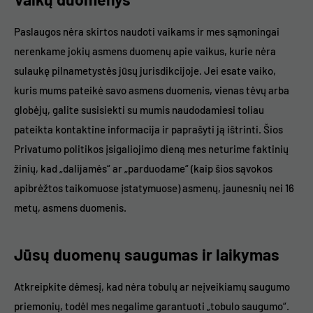
Paslaugos nėra skirtos naudoti vaikams ir mes sąmoningai
nerenkame jokių asmens duomenų apie vaikus, kurie nėra
sulaukę pilnametystės jūsų jurisdikcijoje. Jei esate vaiko,
kuris mums pateikė savo asmens duomenis, vienas tėvų arba
globėjų, galite susisiekti su mumis naudodamiesi toliau
pateikta kontaktine informacija ir paprašyti ją ištrinti. Šios
Privatumo politikos įsigaliojimo dieną mes neturime faktinių
žinių, kad „dalijamės“ ar „parduodame“ (kaip šios sąvokos
apibrėžtos taikomuose įstatymuose) asmenų, jaunesnių nei 16
metų, asmens duomenis.
Jūsų duomenų saugumas ir laikymas
Atkreipkite dėmesį, kad nėra tobulų ar neįveikiamų saugumo
priemonių, todėl mes negalime garantuoti „tobulo saugumo“.