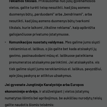
reklamos tikslais.
Priklausomai nuo jūsų gyvenamosios
vietos, galite turėti teisę nesutikti, kad jūsų asmens
duomenys būtų „parduodami“ arba „bendrinami“, arba
nesutikti, kad jūsų asmens duomenys būtų tvarkomi
tikslais, kurie laikomi „tiksline reklama“, kaip apibrėžta
galiojančiuose privatumo įstatymuose.
Komunikacijos nuostatų valdymas.
Mes galime jums siųsti
reklaminius el. laiškus, o jūs galite bet kada atsisakyti jų
gavimo, pasinaudodami mūsų el. laiškuose pateikiama
prenumeratos atsisakymo parinktimi. Jei atsisakysite, vis
tiek galime siųsti jums nereklaminius el. laiškus, pavyzdžiui,
apie jūsų paskyrą ar atliktus užsakymus.
Jei gyvenate Jungtinėje Karalystėje arba Europos
ekonominėje erdvėje,
ir atsižvelgiant į vietos įstatymų
numatytas išimtis bei apribojimus, be aukščiau nurodytų teisių
galite naudotis šiomis teisėmis: